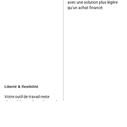
avec une solution plus légère
qu’un achat financé.
Liberté & flexibilité
Votre outil de travail reste
disponible : une formule pensée
pour ne pas ralentir vos
chantiers/livraisons.
Formule adaptable : durée et
kilométrage