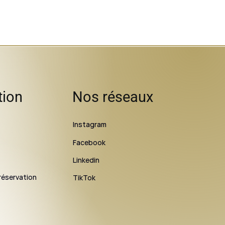
tion
Nos réseaux
Instagram
Facebook
Linkedin
réservation
TikTok