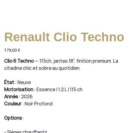
Renault Clio Techno
Prix
179,00 €
Clio 6 Techno
— 115ch, jantes 18", finition premium. La
citadine chic et sobre au quotidien.
État
: Neuve
Motorisation
: Essence | 1.2 L | 115 ch
Année
: 2026
Couleur
: Noir Profond
Options
:
- Sièges chauffants