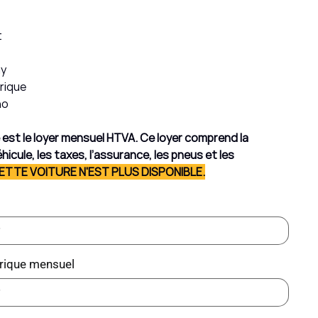
t
ay
trique
no
hé est le loyer mensuel HTVA. Ce loyer comprend la
hicule, les taxes, l’assurance, les pneus et les
ETTE VOITURE N'EST PLUS DISPONIBLE.
rique mensuel