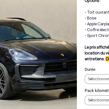
Options
:
- Toit ouvran
- Bose
- Apple Carpl
- Coffre élec
- Sport Chro
Le prix affic
location du vé
entretiens.
C
Durée
Pack kilomét