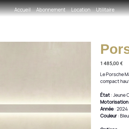
Accueil
Abonnement
Location
Utilitaire
Por
Prix
1 485,00 €
Le Porsche Ma
compact haut
État
: Jeune 
Motorisation
Année
: 2024
Couleur
: Bleu