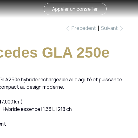
Appeler un conseiller
Précédent
Suivant
cedes GLA 250e
LA250e hybride rechargeable allie agilité et puissance
compact au design moderne.
17.000 km)
: Hybride essence | 1.33 L | 218 ch
ent