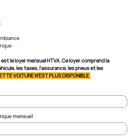
t
'ambiance
trique
hé est le loyer mensuel HTVA. Ce loyer comprend la
hicule, les taxes, l’assurance, les pneus et les
ETTE VOITURE N'EST PLUS DISPONIBLE.
rique mensuel