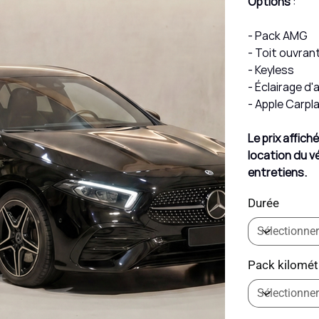
Options
:
- Pack AMG
- Toit ouvran
- Keyless
- Éclairage d
- Apple Carpl
Le prix affic
location du vé
entretiens.
Durée
Pack kilomét