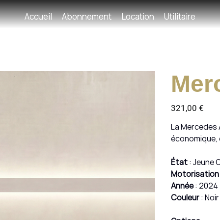
Accueil
Abonnement
Location
Utilitaire
Mer
Prix
321,00 €
La Mercedes 
économique, e
État
: Jeune 
Motorisation
Année
: 2024
Couleur
: Noir