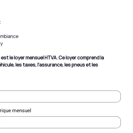
t
'ambiance
ay
hé est le loyer mensuel HTVA. Ce loyer comprend la
hicule, les taxes, l’assurance, les pneus et les
rique mensuel