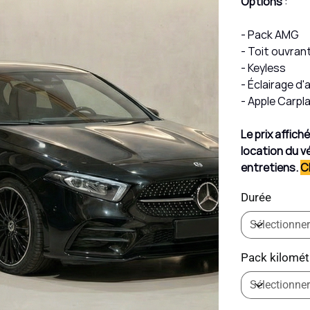
Options
:
- Pack AMG
- Toit ouvran
- Keyless
- Éclairage d
- Apple Carpl
Le prix affic
location du vé
entretiens.
C
Durée
Pack kilomét