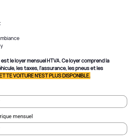
t
'ambiance
ay
hé est le loyer mensuel HTVA. Ce loyer comprend la
hicule, les taxes, l’assurance, les pneus et les
ETTE VOITURE N'EST PLUS DISPONIBLE.
rique mensuel