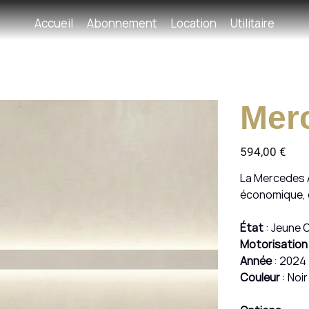
Accueil
Abonnement
Location
Utilitaire
Mer
Prix
594,00 €
La Mercedes 
économique, e
État
: Jeune 
Motorisation
Année
: 2024
Couleur
: Noir