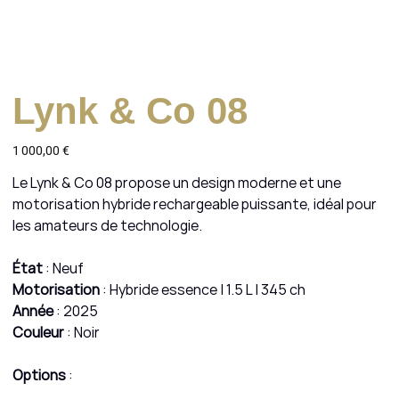
Lynk & Co 08
Prix
1 000,00 €
Le Lynk & Co 08 propose un design moderne et une
motorisation hybride rechargeable puissante, idéal pour
les amateurs de technologie.
État
: Neuf
Motorisation
: Hybride essence | 1.5 L | 345 ch
Année
: 2025
Couleur
: Noir
Options
: