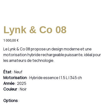
Lynk & Co 08
Prix
1 000,00 €
Le Lynk & Co 08 propose un design moderne et une
motorisation hybride rechargeable puissante, idéal pour
les amateurs de technologie.
État
: Neuf
Motorisation
: Hybride essence | 1.5 L | 345 ch
Année
: 2025
Couleur
: Noir
Options
: