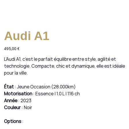
Audi A1
Prix
495,00 €
L’Audi A1, c’est le parfait équilibre entre style, agilité et
technologie. Compacte, chic et dynamique, elle est idéale
pour la ville.
État
: Jeune Occasion (28.000km)
Motorisation
: Essence | 1.0 L | 116 ch
Année
: 2023
Couleur
: Noir
Options
: