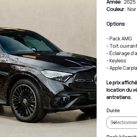
Année
: 2025
Couleur
: Noir
Options
:
- Pack AMG
- Toit ouvran
- Éclairage d
- Keyless
- Apple Carpl
Le prix affic
location du vé
entretiens.
Durée
Pack kilomét