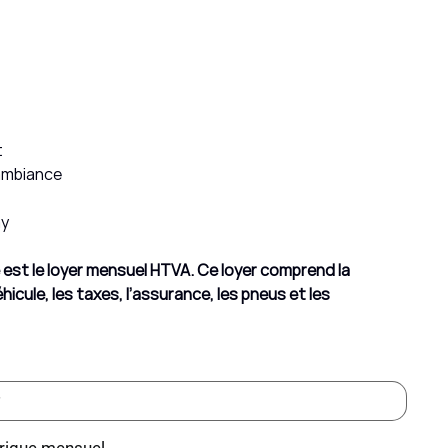
t
'ambiance
ay
hé est le loyer mensuel HTVA. Ce loyer comprend la
hicule, les taxes, l’assurance, les pneus et les
rique mensuel