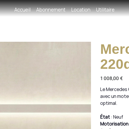
Accueil
Abonnement
Location
Utilitaire
Mer
220
Prix
1 008,00 €
Le Mercedes 
avec un moteu
optimal.
État
: Neuf
Motorisation