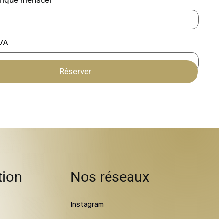
VA
Réserver
tion
Nos réseaux
Instagram